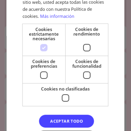
sitio web, usted acepta todas las cookies
programación de salones móviles
de acuerdo con nuestra Política de
cookies.
Más información
¿Prefieres hablar con alguien? Chatea con nosotros.
Estamos a tu disposición.
Cookies
Cookies de
estrictamente
rendimiento
¿Qué es la programación de agenda para
necesarias
salones de belleza móviles?
¿Es Book in Beautiful adecuado para
Cookies de
Cookies de
preferencias
funcionalidad
profesionales de la belleza móviles?
¿Pueden los clientes introducir su dirección
Cookies no clasificadas
al hacer la reserva?
¿Cómo puede ayudarme un sistema de
reservas a planificar el tiempo de viaje
ACEPTAR TODO
entre citas?