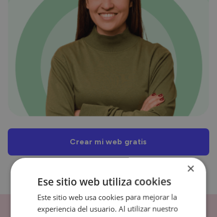
Crear mi web gratis
No se necesita tarjeta de crédito :)
×
Ese sitio web utiliza cookies
Este sitio web usa cookies para mejorar la
experiencia del usuario. Al utilizar nuestro
Preguntas frecuentes sobre la