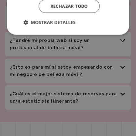
RECHAZAR TODO
¿Puedo limitar mi disponibilidad a
determinadas zonas o días?
MOSTRAR DETALLES
¿Tendré mi propia web si soy un
profesional de belleza móvil?
¿Esto es para mí si estoy empezando con
una web
mi negocio de belleza móvil?
personalizada para tu negocio con Book in
Beautiful.
¿Cuál es el mejor sistema de reservas para
un/a esteticista itinerante?