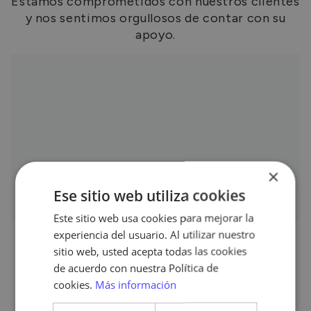
Estamos comprometidos con nuestros clientes
y nos sentimos orgullosos de contar con su
apoyo.
×
Ese sitio web utiliza cookies
Este sitio web usa cookies para mejorar la
experiencia del usuario. Al utilizar nuestro
sitio web, usted acepta todas las cookies
de acuerdo con nuestra Política de
Descubre cómo podemos
cookies.
Más información